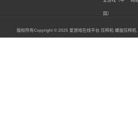
爱游戏（中
网
国）
版权所有Copyright © 2025 爱游戏在线平台 压榨机 螺
环球在线注册_环球（中国）
环球娱乐
财神官方(中国)总部
乐鱼网页
幻影足球_幻影(中国)
环球注册