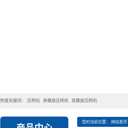
热搜关键词：
压榨机
单螺旋压榨机
双螺旋压榨机
您的当前位置：
网站首页